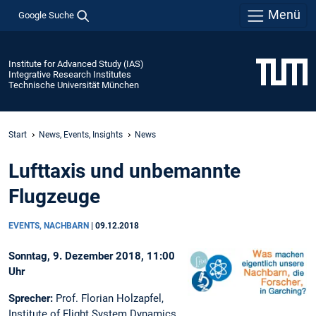
Menü
Google Suche
Institute for Advanced Study (IAS)
Integrative Research Institutes
Technische Universität München
Start
News, Events, Insights
News
Lufttaxis und unbemannte
Flugzeuge
EVENTS, NACHBARN
|
09.12.2018
Sonntag, 9. Dezember 2018, 11:00
Uhr
Sprecher:
Prof. Florian Holzapfel,
Institute of Flight System Dynamics,